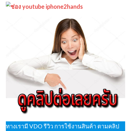
ทางเรามี VDO รีวิว การใช้งานสินค้า ตามคลิป