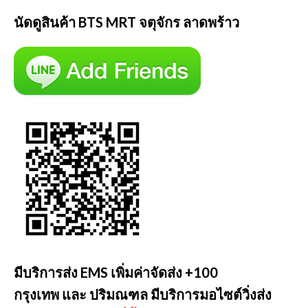
นัดดูสินค้า BTS MRT จตุจักร ลาดพร้าว
มีบริการส่ง EMS เพิ่มค่าจัดส่ง +100
กรุงเทพ และ ปริมณฑล มีบริการมอไซต์วิ่งส่ง