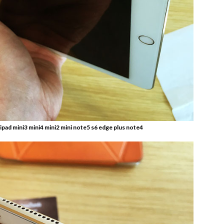
 2 ipad mini3 mini4 mini2 mini note5 s6 edge plus note4