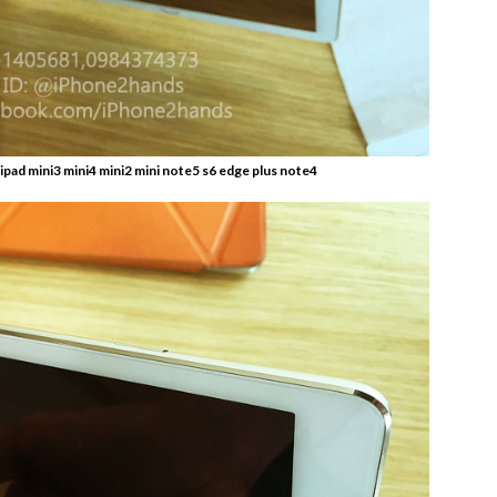
 2 ipad mini3 mini4 mini2 mini note5 s6 edge plus note4