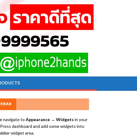
RODUCTS
DEBAR
e navigate to
Appearance → Widgets
in your
ress dashboard and add some widgets into
idebar
widget area.