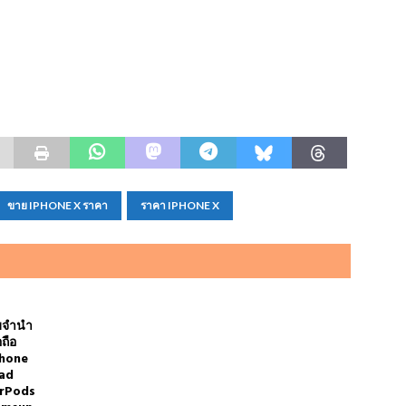
ขาย IPHONE X ราคา
ราคา IPHONE X
บจำนำ
อถือ
Phone
ad
irPods