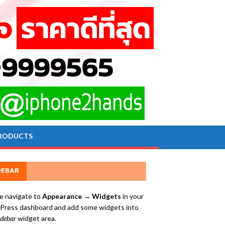
RODUCTS
DEBAR
e navigate to
Appearance → Widgets
in your
ress dashboard and add some widgets into
idebar
widget area.