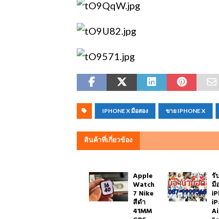
IPHONE X มือสอง
ขาย IPHONE X
สินค้าที่เกี่ยวข้อง
Apple
รั
Watch
มื
7 Nike
i
สีดำ
iP
41MM
A