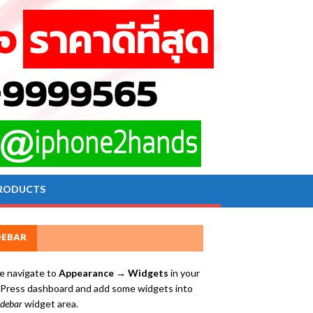
RODUCTS
DEBAR
e navigate to
Appearance → Widgets
in your
ress dashboard and add some widgets into
idebar
widget area.