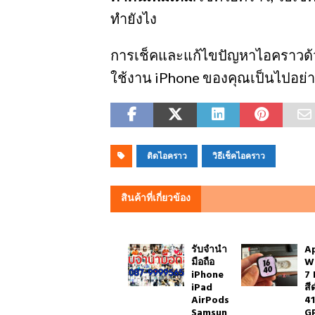
ทำยังไง
การเช็คและแก้ไขปัญหาไอคราวด้ว
ใช้งาน iPhone ของคุณเป็นไปอย่า
ติดไอคราว
วิธีเช็คไอคราว
สินค้าที่เกี่ยวข้อง
รับจำนำ
A
มือถือ
W
iPhone
7 
iPad
สี
AirPods
4
Samsun
G