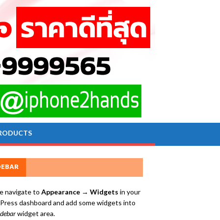
RODUCTS
DEBAR
e navigate to
Appearance → Widgets
in your
ress dashboard and add some widgets into
idebar
widget area.