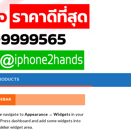
RODUCTS
DEBAR
e navigate to
Appearance → Widgets
in your
ress dashboard and add some widgets into
idebar
widget area.