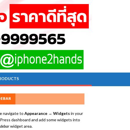
RODUCTS
DEBAR
e navigate to
Appearance → Widgets
in your
ress dashboard and add some widgets into
idebar
widget area.