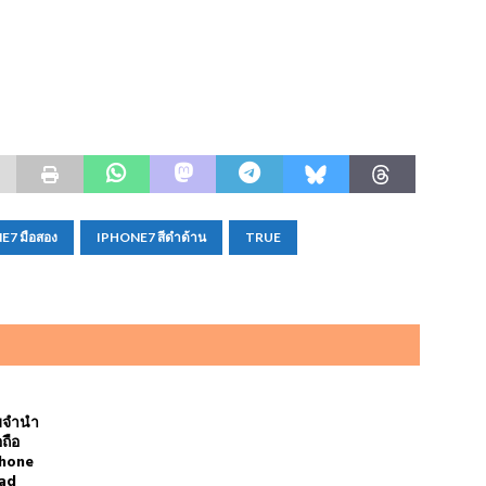
E7 มือสอง
IPHONE7 สีดำด้าน
TRUE
บจำนำ
อถือ
Phone
ad