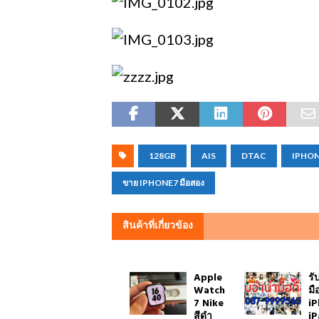
128GB
AIS
DTAC
IPHON
ขาย IPHONE7 มือสอง
สินค้าที่เกี่ยวข้อง
Apple
รั
Watch
มื
7 Nike
i
สีดำ
iP